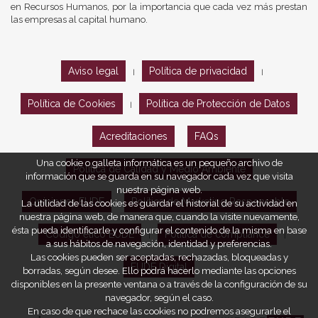
en Recursos Humanos, por la importancia que cada vez más prestan
las empresas al capital humano.
Aviso legal
Política de privacidad
|
|
Política de Cookies
Política de Protección de Datos
|
Acreditaciones
FAQs
Una cookie o galleta informática es un pequeño archivo de
Política de Calidad y Medio Ambiente
información que se guarda en su navegador cada vez que visita
nuestra página web.
Opiniones EUDE
Política de Marketing Responsable
La utilidad de las cookies es guardar el historial de su actividad en
nuestra página web, de manera que, cuando la visite nuevamente,
ésta pueda identificarle y configurar el contenido de la misma en base
Código ético EUDE
Política de compliance
|
|
a sus hábitos de navegación, identidad y preferencias.
Las cookies pueden ser aceptadas, rechazadas, bloqueadas y
EUDE Digital
borradas, según desee. Ello podrá hacerlo mediante las opciones
disponibles en la presente ventana o a través de la configuración de su
navegador, según el caso.
En caso de que rechace las cookies no podremos asegurarle el