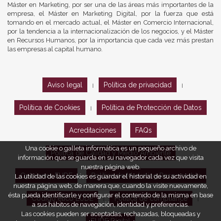
Máster en Marketing, por ser una de las áreas más importantes de la
empresa, el Máster en Marketing Digital, por la fuerza que está
tomando en el mercado actual, el Máster en Comercio Internacional,
por la tendencia a la internacionalización de los negocios, y el Máster
en Recursos Humanos, por la importancia que cada vez más prestan
las empresas al capital humano.
Aviso legal
Política de privacidad
|
|
Política de Cookies
Política de Protección de Datos
|
Acreditaciones
FAQs
Una cookie o galleta informática es un pequeño archivo de
Política de Calidad y Medio Ambiente
información que se guarda en su navegador cada vez que visita
nuestra página web.
Opiniones EUDE
Política de Marketing Responsable
La utilidad de las cookies es guardar el historial de su actividad en
nuestra página web, de manera que, cuando la visite nuevamente,
ésta pueda identificarle y configurar el contenido de la misma en base
Código ético EUDE
Política de compliance
|
|
a sus hábitos de navegación, identidad y preferencias.
Las cookies pueden ser aceptadas, rechazadas, bloqueadas y
EUDE Digital