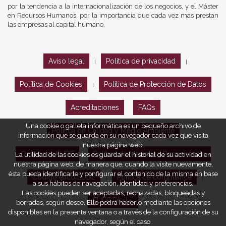
por la tendencia a la internacionalización de los negocios, y el Máster
en Recursos Humanos, por la importancia que cada vez más prestan
las empresas al capital humano.
Aviso legal
Política de privacidad
|
|
Política de Cookies
Política de Protección de Datos
|
Acreditaciones
FAQs
Una cookie o galleta informática es un pequeño archivo de
Política de Calidad y Medio Ambiente
información que se guarda en su navegador cada vez que visita
nuestra página web.
Opiniones EUDE
Política de Marketing Responsable
La utilidad de las cookies es guardar el historial de su actividad en
nuestra página web, de manera que, cuando la visite nuevamente,
ésta pueda identificarle y configurar el contenido de la misma en base
Código ético EUDE
Política de compliance
|
|
a sus hábitos de navegación, identidad y preferencias.
Las cookies pueden ser aceptadas, rechazadas, bloqueadas y
EUDE Digital
borradas, según desee. Ello podrá hacerlo mediante las opciones
disponibles en la presente ventana o a través de la configuración de su
navegador, según el caso.