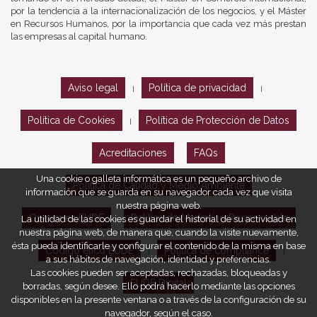
por la tendencia a la internacionalización de los negocios, y el Máster
en Recursos Humanos, por la importancia que cada vez más prestan
las empresas al capital humano.
Aviso legal
Política de privacidad
|
|
Política de Cookies
Política de Protección de Datos
|
Acreditaciones
FAQs
Una cookie o galleta informática es un pequeño archivo de
Política de Calidad y Medio Ambiente
información que se guarda en su navegador cada vez que visita
nuestra página web.
Opiniones EUDE
Política de Marketing Responsable
La utilidad de las cookies es guardar el historial de su actividad en
nuestra página web, de manera que, cuando la visite nuevamente,
ésta pueda identificarle y configurar el contenido de la misma en base
Código ético EUDE
Política de compliance
|
|
a sus hábitos de navegación, identidad y preferencias.
Las cookies pueden ser aceptadas, rechazadas, bloqueadas y
EUDE Digital
borradas, según desee. Ello podrá hacerlo mediante las opciones
disponibles en la presente ventana o a través de la configuración de su
navegador, según el caso.