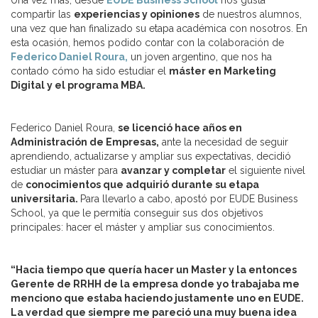
Una vez más, desde
EUDE Business School
nos gusta
compartir las
experiencias y opiniones
de nuestros alumnos,
una vez que han finalizado su etapa académica con nosotros. En
esta ocasión, hemos podido contar con la colaboración de
Federico Daniel Roura,
un joven argentino, que nos ha
contado cómo ha sido estudiar el
máster en Marketing
Digital y el programa MBA.
Federico Daniel Roura,
se licenció hace años en
Administración de Empresas,
ante la necesidad de seguir
aprendiendo, actualizarse y ampliar sus expectativas, decidió
estudiar un máster para
avanzar y completar
el siguiente nivel
de
conocimientos que adquirió durante su etapa
universitaria.
Para llevarlo a cabo, apostó por EUDE Business
School, ya que le permitía conseguir sus dos objetivos
principales: hacer el máster y ampliar sus conocimientos.
“Hacia tiempo que quería hacer un Master y la entonces
Gerente de RRHH de la empresa donde yo trabajaba me
menciono que estaba haciendo justamente uno en EUDE.
La verdad que siempre me pareció una muy buena idea