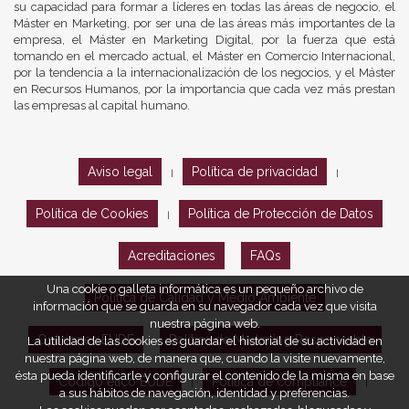
su capacidad para formar a líderes en todas las áreas de negocio, el
Máster en Marketing, por ser una de las áreas más importantes de la
empresa, el Máster en Marketing Digital, por la fuerza que está
tomando en el mercado actual, el Máster en Comercio Internacional,
por la tendencia a la internacionalización de los negocios, y el Máster
en Recursos Humanos, por la importancia que cada vez más prestan
las empresas al capital humano.
Aviso legal
Política de privacidad
|
|
Política de Cookies
Política de Protección de Datos
|
Acreditaciones
FAQs
Una cookie o galleta informática es un pequeño archivo de
Política de Calidad y Medio Ambiente
información que se guarda en su navegador cada vez que visita
nuestra página web.
Opiniones EUDE
Política de Marketing Responsable
La utilidad de las cookies es guardar el historial de su actividad en
nuestra página web, de manera que, cuando la visite nuevamente,
ésta pueda identificarle y configurar el contenido de la misma en base
Código ético EUDE
Política de compliance
|
|
a sus hábitos de navegación, identidad y preferencias.