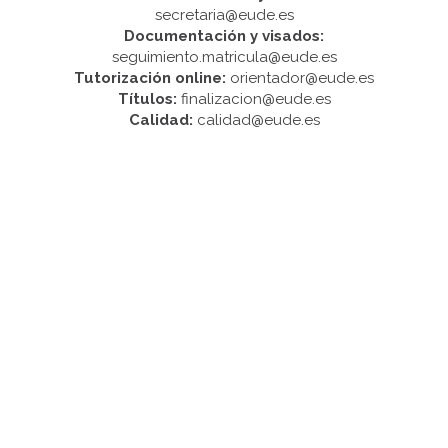
secretaria@eude.es
Documentación y visados:
seguimiento.matricula@eude.es
Tutorización online:
orientador@eude.es
Títulos:
finalizacion@eude.es
Calidad:
calidad@eude.es