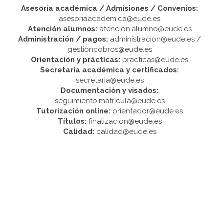
Asesoría académica / Admisiones / Convenios:
asesoriaacademica@eude.es
Atención alumnos:
atencion.alumno@eude.es
Administración / pagos:
administracion@eude.es /
gestioncobros@eude.es
Orientación y prácticas:
practicas@eude.es
Secretaría académica y certificados:
secretaria@eude.es
Documentación y visados:
seguimiento.matricula@eude.es
Tutorización online:
orientador@eude.es
Títulos:
finalizacion@eude.es
Calidad:
calidad@eude.es