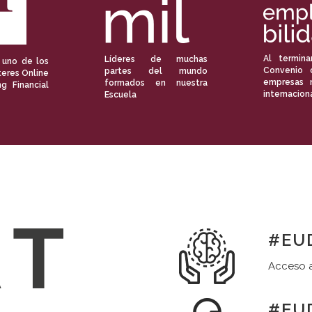
Al termina
Líderes de muchas
 uno de los
Convenio 
partes del mundo
eres Online
empresas 
formados en nuestra
ng Financial
internacion
Escuela
#EUD
Acceso a
#EUD