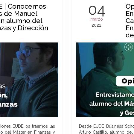
04
E | Conocemos
Op
as de Manuel
En
n alumno del
marzo
Ca
2022
zas y Dirección
En
de
niones EUDE os traemos las
Desde EUDE Business Schoo
o del Máster en Finanzas y
Arturo Castillo, alumno de