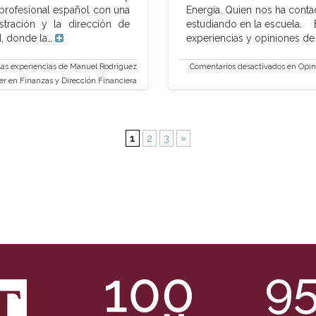
profesional español con una
Energía. Quien nos ha cont
tración y la dirección de
estudiando en la escuela. 
d, donde la…
experiencias y opiniones d
as experiencias de Manuel Rodríguez
Comentarios desactivados
en Opini
r en Finanzas y Dirección Financiera
1
2
3
»