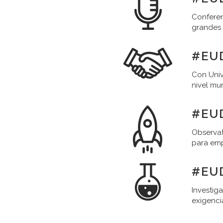
Conferen
grandes
#EU
Con Univ
nivel mu
#EU
Observat
para em
#EU
Investig
exigenci