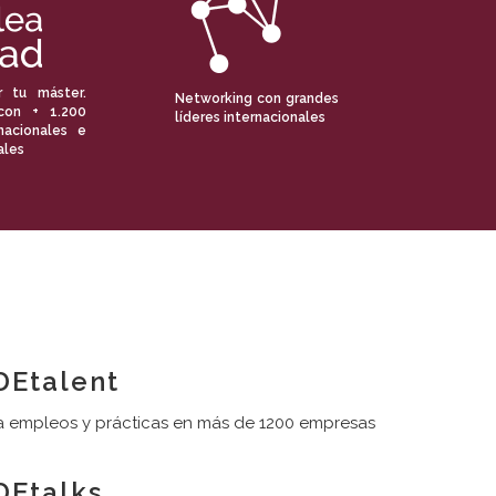
r tu máster.
Networking con grandes
con + 1.200
líderes internacionales
nacionales e
ales
Etalent
 empleos y prácticas en más de 1200 empresas
Etalks