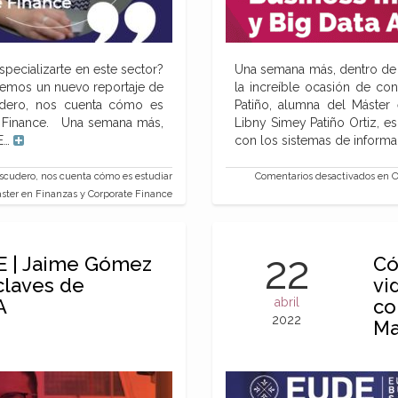
specializarte en este sector?
Una semana más, dentro de 
aemos un nuevo reportaje de
la increíble ocasión de co
udero, nos cuenta cómo es
Patiño, alumna del Máster 
te Finance. Una semana más,
Libny Simey Patiño Ortiz, 
DE…
con los sistemas de informac
cudero, nos cuenta cómo es estudiar
Comentarios desactivados
en O
áster en Finanzas y Corporate Finance
22
E | Jaime Gómez
Có
claves de
vi
A
abril
co
2022
Ma