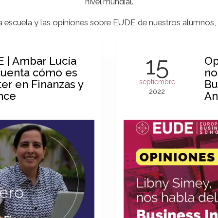
nivel mundial.
la escuela y las opiniones sobre EUDE de nuestros alumnos
15
 | Ambar Lucía
Op
cuenta cómo es
no
ter en Finanzas y
septiembre
Bu
2022
nce
An