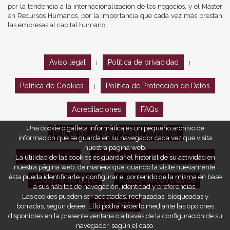
por la tendencia a la internacionalización de los negocios, y el Máster
en Recursos Humanos, por la importancia que cada vez más prestan
las empresas al capital humano.
Aviso legal
Política de privacidad
|
|
Política de Cookies
Política de Protección de Datos
|
Acreditaciones
FAQs
Una cookie o galleta informática es un pequeño archivo de
Política de Calidad y Medio Ambiente
información que se guarda en su navegador cada vez que visita
nuestra página web.
Opiniones EUDE
Política de Marketing Responsable
La utilidad de las cookies es guardar el historial de su actividad en
nuestra página web, de manera que, cuando la visite nuevamente,
ésta pueda identificarle y configurar el contenido de la misma en base
Código ético EUDE
Política de compliance
|
|
a sus hábitos de navegación, identidad y preferencias.
Las cookies pueden ser aceptadas, rechazadas, bloqueadas y
EUDE Digital
borradas, según desee. Ello podrá hacerlo mediante las opciones
disponibles en la presente ventana o a través de la configuración de su
navegador, según el caso.