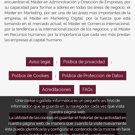
encuentran el Máster en Administración y Dirección de Empresas, por
su capacidad para formar a líderes en todas las áreas de negocio, el
Máster en Marketing, por ser una de las áreas más importantes de la
empresa, el Máster en Marketing Digital, por la fuerza que está
tomando en el mercado actual, el Máster en Comercio Internacional,
por la tendencia a la internacionalización de los negocios, y el Máster
en Recursos Humanos, por la importancia que cada vez más prestan
las empresas al capital humano.
Aviso legal
Política de privacidad
|
|
Política de Cookies
Política de Protección de Datos
|
Acreditaciones
FAQs
Una cookie o galleta informática es un pequeño archivo de
Política de Calidad y Medio Ambiente
información que se guarda en su navegador cada vez que visita
nuestra página web.
Opiniones EUDE
Política de Marketing Responsable
La utilidad de las cookies es guardar el historial de su actividad en
nuestra página web, de manera que, cuando la visite nuevamente,
ésta pueda identificarle y configurar el contenido de la misma en base
Código ético EUDE
Política de compliance
|
|
a sus hábitos de navegación, identidad y preferencias.