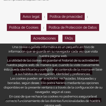
Aviso legal
Política de privacidad
|
|
Política de Cookies
Política de Protección de Datos
|
Acreditaciones
FAQs
Una cookie o galleta informática es un pequeño archivo de
Política de Calidad y Medio Ambiente
información que se guarda en su navegador cada vez que visita
nuestra página web.
Opiniones EUDE
Política de Marketing Responsable
La utilidad de las cookies es guardar el historial de su actividad en
nuestra página web, de manera que, cuando la visite nuevamente,
ésta pueda identificarle y configurar el contenido de la misma en base
Código ético EUDE
Política de compliance
|
|
a sus hábitos de navegación, identidad y preferencias.
Las cookies pueden ser aceptadas, rechazadas, bloqueadas y
EUDE Digital
borradas, según desee. Ello podrá hacerlo mediante las opciones
disponibles en la presente ventana o a través de la configuración de su
navegador, según el caso.
En caso de que rechace las cookies no podremos asegurarle el
eude.es
#WEARE
EUDE
correcto funcionamiento de las distintas funcionalidades de nuestra
página web.