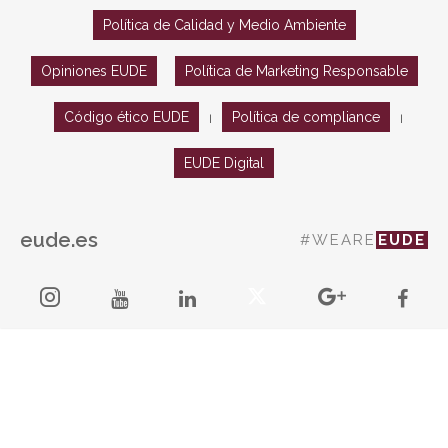
Política de Calidad y Medio Ambiente
Opiniones EUDE
Política de Marketing Responsable
Código ético EUDE
Política de compliance
|
|
EUDE Digital
eude.es
#WEARE
EUDE