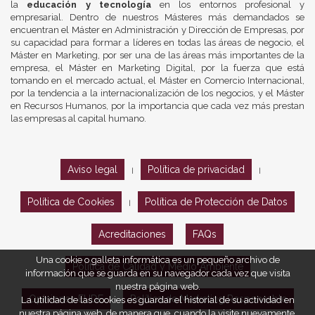
la
educación y tecnología
en los entornos profesional y
empresarial. Dentro de nuestros Másteres más demandados se
encuentran el Máster en Administración y Dirección de Empresas, por
su capacidad para formar a líderes en todas las áreas de negocio, el
Máster en Marketing, por ser una de las áreas más importantes de la
empresa, el Máster en Marketing Digital, por la fuerza que está
tomando en el mercado actual, el Máster en Comercio Internacional,
por la tendencia a la internacionalización de los negocios, y el Máster
en Recursos Humanos, por la importancia que cada vez más prestan
las empresas al capital humano.
Aviso legal
Política de privacidad
|
|
Política de Cookies
Política de Protección de Datos
|
Acreditaciones
FAQs
Una cookie o galleta informática es un pequeño archivo de
Política de Calidad y Medio Ambiente
información que se guarda en su navegador cada vez que visita
nuestra página web.
Opiniones EUDE
Política de Marketing Responsable
La utilidad de las cookies es guardar el historial de su actividad en
nuestra página web, de manera que, cuando la visite nuevamente,