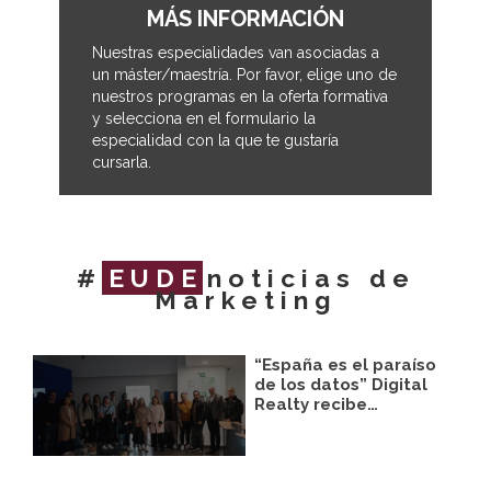
MÁS INFORMACIÓN
Nuestras especialidades van asociadas a
un máster/maestría. Por favor, elige uno de
nuestros programas en la oferta formativa
y selecciona en el formulario la
especialidad con la que te gustaría
cursarla.
#
EUDE
noticias de
Marketing
“España es el paraíso
de los datos” Digital
Realty recibe…