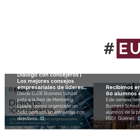
#
E
Diálogo con consejeros |
Los mejores consejos
Recibimos e
empresariales de líderes…
60 alumnos 
Desde EUDE Business School
Este semana he
junto a la Red de Mentoring
Business School
España hemos organizado un
alumnos de la p
ciclo centrado en entrevistas con
PDDI. Quienes…
directivos…