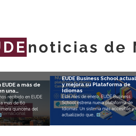
UDE
noticias de
EUDE Business School actual
y mejora su Plataforma de
n EUDE a más de
Idiomas
en una…
Este mes de enero, EUDE Business
mos recibido en EUDE
School estrena nueva plataforma de
 a más de 60
Idiomas. Un sistema más accesible y
rimera quincena del
actualizado que…