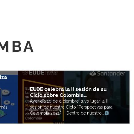
 MBA
iza
EUDE celebra la II sesión de su
Ciclo sobre Colombia…
Ayer día 10 de diciembre, tuvo lugar la II
sesión de nuestro Ciclo “Perspectivas para
 más
Colombia 2021”. Dentro de nuestro…