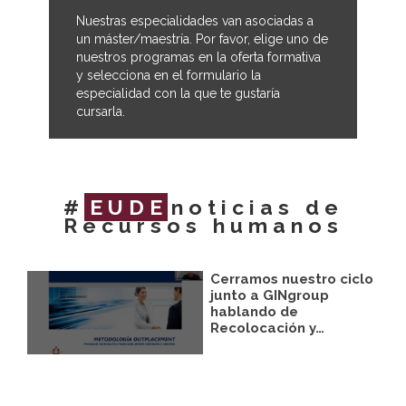
Nuestras especialidades van asociadas a
un máster/maestría. Por favor, elige uno de
nuestros programas en la oferta formativa
y selecciona en el formulario la
especialidad con la que te gustaría
cursarla.
#
EUDE
noticias de
Recursos humanos
Cerramos nuestro ciclo
junto a GINgroup
hablando de
Recolocación y…