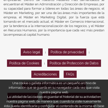
encuentran el Máster en Administración y Dirección de Empresas, por
su capacidad para formar a líderes en todas las áreas de negocio, el
Máster en Marketing, por ser una de las áreas más importantes de la
empresa, el Máster en Marketing Digital, por la fuerza que está
tomando en el mercado actual, el Máster en Comercio Internacional,
por la tendencia a la internacionalización de los negocios, y el Máster
en Recursos Humanos, por la importancia que cada vez más prestan
las empresas al capital humano.
Aviso legal
Política de privacidad
|
|
Política de Cookies
Política de Protección de Datos
|
Acreditaciones
FAQs
Una cookie o galleta informática es un pequeño archivo de
Política de Calidad y Medio Ambiente
información que se guarda en su navegador cada vez que visita
nuestra página web.
Opiniones EUDE
Política de Marketing Responsable
La utilidad de las cookies es guardar el historial de su actividad en
nuestra página web, de manera que, cuando la visite nuevamente,
ésta pueda identificarle y configurar el contenido de la misma en base
Código ético EUDE
Política de compliance
|
|