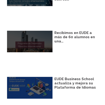
Legitimación:
Únicamente trataremos sus
datos con su consentimiento previo, que
podrá facilitarnos mediante la casilla
correspondiente establecida al efecto.
Destinatarios:
Con carácter general, sólo el
personal de nuestra entidad que esté
debidamente autorizado podrá tener
conocimiento de la información que le
Recibimos en EUDE a
pedimos.
más de 60 alumnos en
una…
Derechos:
Tiene derecho a saber qué
información tenemos sobre usted, corregirla
y eliminarla, tal y como se explica en la
información adicional disponible en nuestra
página web.
Información adicional:
Más información
en el apartado “SUS DATOS SEGUROS” de
nuestra página web.
EUDE Business School
actualiza y mejora su
Plataforma de Idiomas