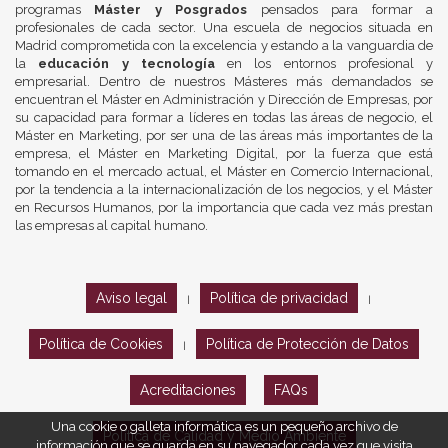
programas
Máster y Posgrados
pensados para formar a
profesionales de cada sector. Una escuela de negocios situada en
Madrid comprometida con la excelencia y estando a la vanguardia de
la
educación y tecnología
en los entornos profesional y
empresarial. Dentro de nuestros Másteres más demandados se
encuentran el Máster en Administración y Dirección de Empresas, por
su capacidad para formar a líderes en todas las áreas de negocio, el
Máster en Marketing, por ser una de las áreas más importantes de la
empresa, el Máster en Marketing Digital, por la fuerza que está
tomando en el mercado actual, el Máster en Comercio Internacional,
por la tendencia a la internacionalización de los negocios, y el Máster
en Recursos Humanos, por la importancia que cada vez más prestan
las empresas al capital humano.
Aviso legal
Política de privacidad
|
|
Política de Cookies
Política de Protección de Datos
|
Acreditaciones
FAQs
Una cookie o galleta informática es un pequeño archivo de
Política de Calidad y Medio Ambiente
información que se guarda en su navegador cada vez que visita