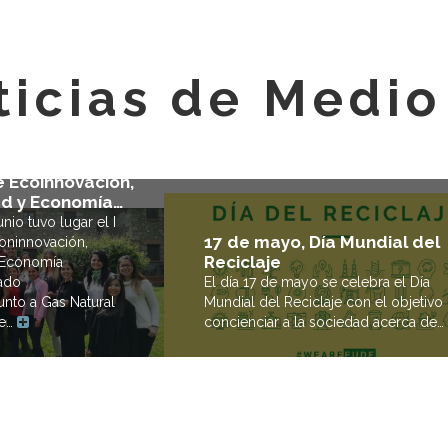
ticias de Medi
e en el
 Ecoinnovación,
ad y Economía…
nio tuvo lugar el I
17 de mayo, Día Mundial del
oninnovación,
Reciclaje
y Economía
El día 17 de mayo se celebra el Día
zado
Mundial del Reciclaje con el objetivo
unto a Gas Natural
concienciar a la sociedad acerca de…
ue…