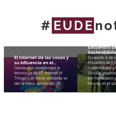
#
EUDE
no
EUDE present
Encuentro de
Sostenibilid
El Internet de las cosas y
El pasado 6 de ju
su influencia en el…
Encuentro de Ec
Sostenibilidad 
Gracias a la conectividad la
Circular, organi
tecnología de IoT (Internet of
por Farmidable j
Things) y el medio ambiente se
Fenosa, en el q
dan la mano, aportando…