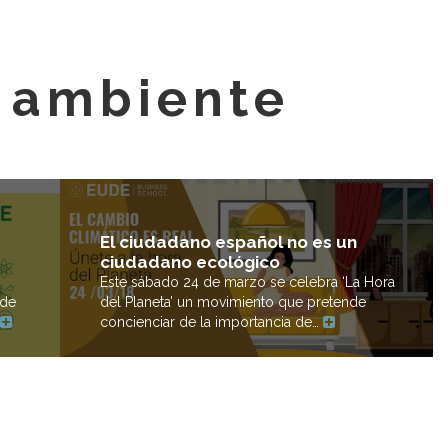
o ambiente
El ciudadano español no es un
ciudadano ecológico
Este sábado 24 de marzo se celebra ‘La Hora
del Planeta’ un movimiento que pretende
 de
concienciar de la importancia de…