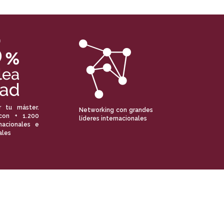
r tu máster.
Networking con grandes
con + 1.200
líderes internacionales
nacionales e
ales