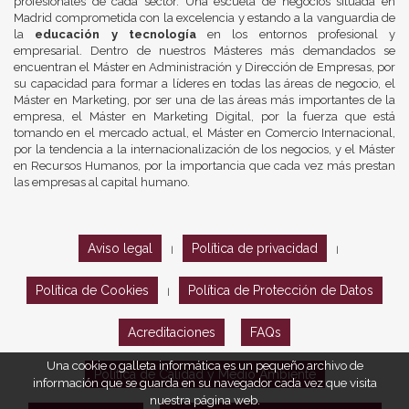
profesionales de cada sector. Una escuela de negocios situada en
Madrid comprometida con la excelencia y estando a la vanguardia de
la
educación y tecnología
en los entornos profesional y
empresarial. Dentro de nuestros Másteres más demandados se
encuentran el Máster en Administración y Dirección de Empresas, por
su capacidad para formar a líderes en todas las áreas de negocio, el
Máster en Marketing, por ser una de las áreas más importantes de la
empresa, el Máster en Marketing Digital, por la fuerza que está
tomando en el mercado actual, el Máster en Comercio Internacional,
por la tendencia a la internacionalización de los negocios, y el Máster
en Recursos Humanos, por la importancia que cada vez más prestan
las empresas al capital humano.
Aviso legal
Política de privacidad
|
|
Política de Cookies
Política de Protección de Datos
|
Acreditaciones
FAQs
Una cookie o galleta informática es un pequeño archivo de
Política de Calidad y Medio Ambiente
información que se guarda en su navegador cada vez que visita
nuestra página web.