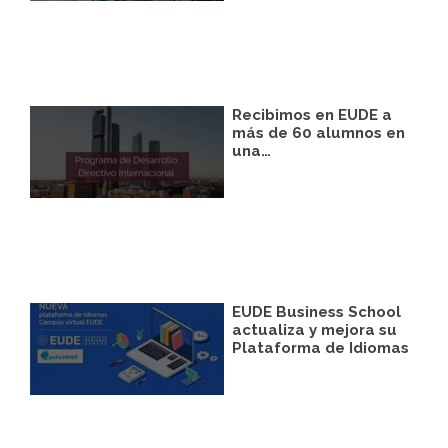
podrá facilitarnos mediante la casilla
correspondiente establecida al efecto.
Destinatarios:
Con carácter general, sólo el
personal de nuestra entidad que esté
debidamente autorizado podrá tener
conocimiento de la información que le
Recibimos en EUDE a
pedimos.
más de 60 alumnos en
una…
Derechos:
Tiene derecho a saber qué
información tenemos sobre usted, corregirla
y eliminarla, tal y como se explica en la
información adicional disponible en nuestra
página web.
Información adicional:
Más información
en el apartado “SUS DATOS SEGUROS” de
nuestra página web.
EUDE Business School
actualiza y mejora su
Plataforma de Idiomas