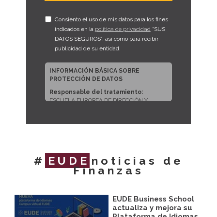
Consiento el uso de mis datos para los fines
indicados en la
política de privacidad
“SUS
DATOS SEGUROS”, así como para recibir
publicidad de su entidad.
INFORMACIÓN BÁSICA SOBRE
PROTECCIÓN DE DATOS
Responsable del tratamiento:
ESCUELA EUROPEA DE DIRECCIÓN Y
EMPRESA, S.L.U.
Dirección del responsable:
CALLE
ARTURO SORIA, 245, CP 28033, MADRID
(Madrid)
Finalidad:
Sus datos serán usados para
#
EUDE
noticias de
poder atender sus solicitudes y prestarle
Finanzas
nuestros servicios.
Publicidad:
Solo le enviaremos publicidad
con su autorización previa, que podrá
facilitarnos mediante la casilla
EUDE Business School
correspondiente establecida al efecto.
actualiza y mejora su
Plataforma de Idiomas