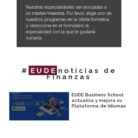
Nuestras especialidades van asociadas a
un máster/maestría. Por favor, elige uno de
nuestros programas en la oferta formativa
y selecciona en el formulario la
especialidad con la que te gustaría
cursarla.
#
EUDE
noticias de
Finanzas
EUDE Business School
actualiza y mejora su
Plataforma de Idiomas