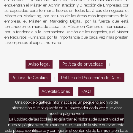
encuentran el Máster en Administración y Dirección de Empresas, por
su capacidad para formar a líderes en todas las áreas de negocio, el
Máster en Marketing, por ser una de las áreas más importantes de la
empresa, el Máster en Marketing Digital, por la fuerza que está
tomando en el mercado actual, el Máster en Comercio Internacional,
por la tendencia a la internacionalización de los negocios, y el Máster
en Recursos Humanos, por la importancia que cada vez más prestan
las empresas al capital humano.
Aviso legal
Política de privacidad
|
|
Política de Cookies
Política de Protección de Datos
|
Acreditaciones
FAQs
Una cookie o galleta informática es un pequeño archivo de
Política de Calidad y Medio Ambiente
información que se guarda en su navegador cada vez que visita
nuestra página web.
Opiniones EUDE
Política de Marketing Responsable
La utilidad de las cookies es guardar el historial de su actividad en
nuestra página web, de manera que, cuando la visite nuevamente,
ésta pueda identificarle y configurar el contenido de la misma en base
Código ético EUDE
Política de compliance