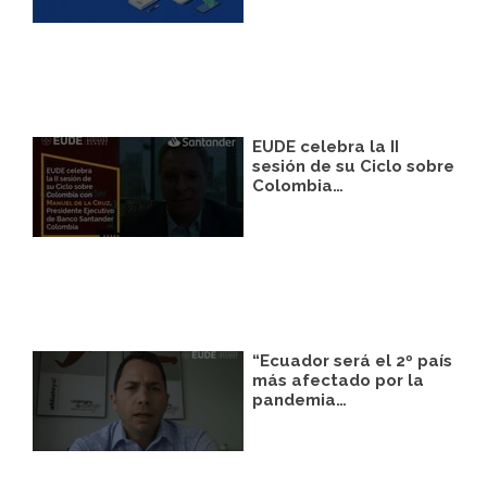
podrá facilitarnos mediante la casilla
correspondiente establecida al efecto.
Destinatarios:
Con carácter general, sólo el
personal de nuestra entidad que esté
debidamente autorizado podrá tener
conocimiento de la información que le
pedimos.
EUDE celebra la II
Derechos:
Tiene derecho a saber qué
sesión de su Ciclo sobre
información tenemos sobre usted, corregirla
Colombia…
y eliminarla, tal y como se explica en la
información adicional disponible en nuestra
página web.
Información adicional:
Más información
en el apartado “SUS DATOS SEGUROS” de
nuestra página web.
“Ecuador será el 2º país
más afectado por la
pandemia…