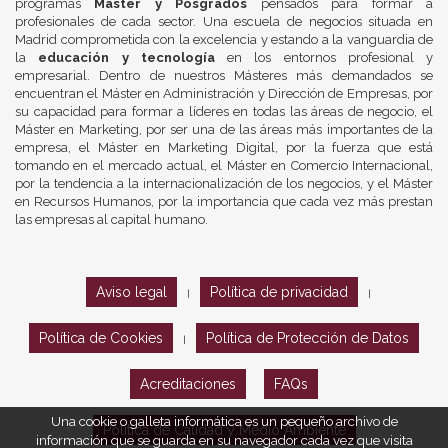
programas
Máster y Posgrados
pensados para formar a
profesionales de cada sector. Una escuela de negocios situada en
Madrid comprometida con la excelencia y estando a la vanguardia de
la
educación y tecnología
en los entornos profesional y
empresarial. Dentro de nuestros Másteres más demandados se
encuentran el Máster en Administración y Dirección de Empresas, por
su capacidad para formar a líderes en todas las áreas de negocio, el
Máster en Marketing, por ser una de las áreas más importantes de la
empresa, el Máster en Marketing Digital, por la fuerza que está
tomando en el mercado actual, el Máster en Comercio Internacional,
por la tendencia a la internacionalización de los negocios, y el Máster
en Recursos Humanos, por la importancia que cada vez más prestan
las empresas al capital humano.
Aviso legal
Política de privacidad
|
|
Política de Cookies
Política de Protección de Datos
|
Acreditaciones
FAQs
Una cookie o galleta informática es un pequeño archivo de
Política de Calidad y Medio Ambiente
información que se guarda en su navegador cada vez que visita