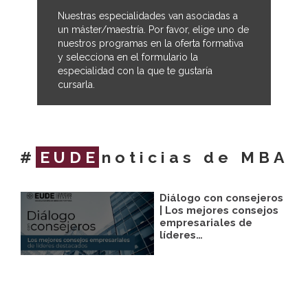
Nuestras especialidades van asociadas a
un máster/maestría. Por favor, elige uno de
nuestros programas en la oferta formativa
y selecciona en el formulario la
especialidad con la que te gustaría
cursarla.
#
EUDE
noticias de MBA
Diálogo con consejeros
| Los mejores consejos
empresariales de
líderes…