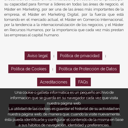
su capacidad para formar a líderes en todas las áreas de negocio, el
Máster en Marketing, por ser una de las áreas más importantes de la
empresa, el Máster en Marketing Digital, por la fuerza que está
tomando en el mercado actual, el Máster en Comercio Internacional,
por la tendencia a la internacionalización de los negocios, y el Máster
en Recursos Humanos, por la importancia que cada vez más prestan
las empresas al capital humano.
Aviso legal
Política de privacidad
|
|
Política de Cookies
Política de Protección de Datos
|
Acreditaciones
FAQs
Una cookie o galleta informática es un pequeño archivo de
Política de Calidad y Medio Ambiente
información que se guarda en su navegador cada vez que visita
nuestra página web.
Opiniones EUDE
Política de Marketing Responsable
La utilidad de las cookies es guardar el historial de su actividad en
nuestra página web, de manera que, cuando la visite nuevamente,
ésta pueda identificarle y configurar el contenido de la misma en base
Código ético EUDE
Política de compliance
|
|
a sus hábitos de navegación, identidad y preferencias.