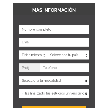
MÁS INFORMACIÓN
Nombre
Email
Edad
País
Teléfono