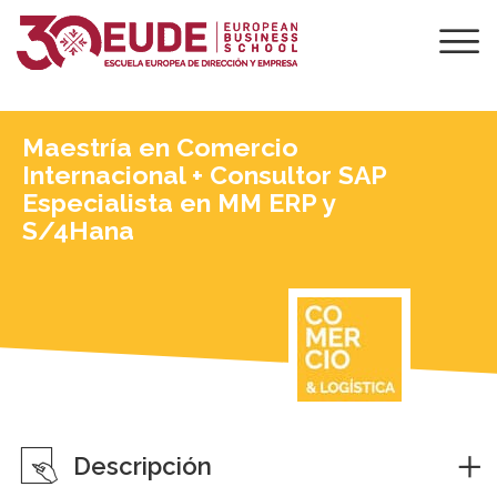
Maestría en Comercio
Internacional + Consultor SAP
Especialista en MM ERP y
S/4Hana
Descripción