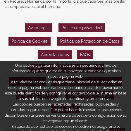
en Recursos Humanos, por la importancia que cada vez más prestan
las empresas al capital humano.
Aviso legal
Política de privacidad
|
|
Política de Cookies
Política de Protección de Datos
|
Acreditaciones
FAQs
Una cookie o galleta informática es un pequeño archivo de
Política de Calidad y Medio Ambiente
información que se guarda en su navegador cada vez que visita
nuestra página web.
Opiniones EUDE
Política de Marketing Responsable
La utilidad de las cookies es guardar el historial de su actividad en
nuestra página web, de manera que, cuando la visite nuevamente,
ésta pueda identificarle y configurar el contenido de la misma en base
Código ético EUDE
Política de compliance
|
|
a sus hábitos de navegación, identidad y preferencias.
Las cookies pueden ser aceptadas, rechazadas, bloqueadas y
EUDE Digital
borradas, según desee. Ello podrá hacerlo mediante las opciones
disponibles en la presente ventana o a través de la configuración de su
navegador, según el caso.
En caso de que rechace las cookies no podremos asegurarle el