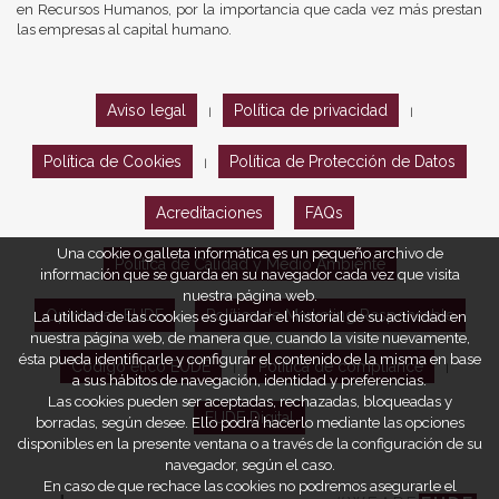
en Recursos Humanos, por la importancia que cada vez más prestan
las empresas al capital humano.
Aviso legal
Política de privacidad
|
|
Política de Cookies
Política de Protección de Datos
|
Acreditaciones
FAQs
Una cookie o galleta informática es un pequeño archivo de
Política de Calidad y Medio Ambiente
información que se guarda en su navegador cada vez que visita
nuestra página web.
Opiniones EUDE
Política de Marketing Responsable
La utilidad de las cookies es guardar el historial de su actividad en
nuestra página web, de manera que, cuando la visite nuevamente,
ésta pueda identificarle y configurar el contenido de la misma en base
Código ético EUDE
Política de compliance
|
|
a sus hábitos de navegación, identidad y preferencias.
Las cookies pueden ser aceptadas, rechazadas, bloqueadas y
EUDE Digital
borradas, según desee. Ello podrá hacerlo mediante las opciones
disponibles en la presente ventana o a través de la configuración de su
navegador, según el caso.
En caso de que rechace las cookies no podremos asegurarle el