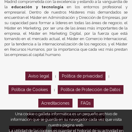
Madrid comprometida con la excelencia y estando a la vanguardia de
la
educación y tecnología
en los entornos profesional y
empresarial. Dentro de nuestros Másteres más demandados se
encuentran el Máster en Administración y Dirección de Empresas, por
su capacidad para formar a líderes en todas las áreas de negocio, el
Máster en Marketing, por ser una de las áreas más importantes de la
empresa, el Máster en Marketing Digital, por la fuerza que está
tomando en el mercado actual, el Máster en Comercio Internacional,
por la tendencia a la internacionalización de los negocios, y el Máster
en Recursos Humanos, por la importancia que cada vez más prestan
las empresas al capital humano.
Aviso legal
Política de privacidad
|
|
Política de Cookies
Política de Protección de Datos
|
Acreditaciones
FAQs
Una cookie o galleta informática es un pequeño archivo de
Política de Calidad y Medio Ambiente
información que se guarda en su navegador cada vez que visita
nuestra página web.
Opiniones EUDE
Política de Marketing Responsable
La utilidad de las cookies es guardar el historial de su actividad en