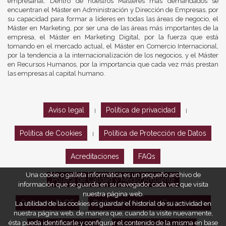
empresarial. Dentro de nuestros Másteres más demandados se
encuentran el Máster en Administración y Dirección de Empresas, por
su capacidad para formar a líderes en todas las áreas de negocio, el
Máster en Marketing, por ser una de las áreas más importantes de la
empresa, el Máster en Marketing Digital, por la fuerza que está
tomando en el mercado actual, el Máster en Comercio Internacional,
por la tendencia a la internacionalización de los negocios, y el Máster
en Recursos Humanos, por la importancia que cada vez más prestan
las empresas al capital humano.
Aviso legal
Política de privacidad
|
|
Política de Cookies
Política de Protección de Datos
|
Acreditaciones
FAQs
Una cookie o galleta informática es un pequeño archivo de
Política de Calidad y Medio Ambiente
información que se guarda en su navegador cada vez que visita
nuestra página web.
Opiniones EUDE
Política de Marketing Responsable
La utilidad de las cookies es guardar el historial de su actividad en
nuestra página web, de manera que, cuando la visite nuevamente,
ésta pueda identificarle y configurar el contenido de la misma en base
Código ético EUDE
Política de compliance