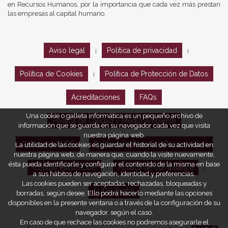
en Recursos Humanos, por la importancia que cada vez más prestan
las empresas al capital humano.
Aviso legal
Política de privacidad
|
|
Política de Cookies
Política de Protección de Datos
|
Acreditaciones
FAQs
Una cookie o galleta informática es un pequeño archivo de
Política de Calidad y Medio Ambiente
información que se guarda en su navegador cada vez que visita
nuestra página web.
Opiniones EUDE
Política de Marketing Responsable
La utilidad de las cookies es guardar el historial de su actividad en
nuestra página web, de manera que, cuando la visite nuevamente,
ésta pueda identificarle y configurar el contenido de la misma en base
Código ético EUDE
Política de compliance
|
|
a sus hábitos de navegación, identidad y preferencias.
Las cookies pueden ser aceptadas, rechazadas, bloqueadas y
EUDE Digital
borradas, según desee. Ello podrá hacerlo mediante las opciones
disponibles en la presente ventana o a través de la configuración de su
navegador, según el caso.
En caso de que rechace las cookies no podremos asegurarle el