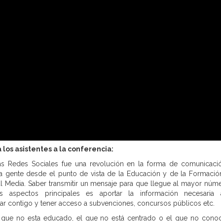
 los asistentes a la conferencia:
as Redes Sociales fue una revolución en la forma de comunicació
a gente desde el punto de vista de la Educación y de la Formació
al Media. Saber transmitir un mensaje para que llegue al mayor núm
aspectos principales es aportar la información necesaria 
r contigo y tener acceso a subvenciones, concursos públicos etc.
l que no esta educado, el que no está centrado o el que no cono