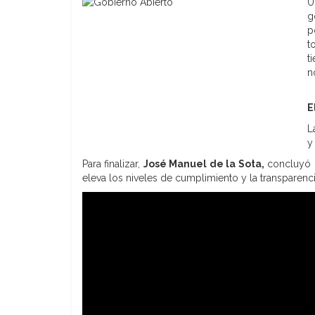
U
g
p
t
t
n
E
L
y
Para finalizar,
José Manuel de la Sota,
concluyó d
eleva los niveles de cumplimiento y la transparenci