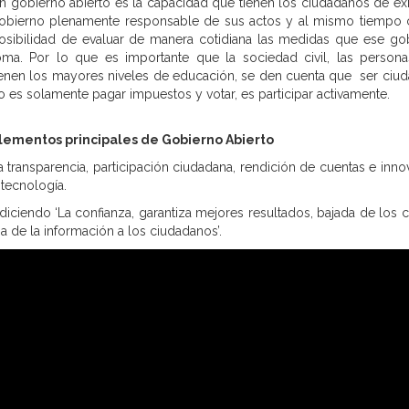
n gobierno abierto es la capacidad que tienen los ciudadanos de exi
obierno plenamente responsable de sus actos y al mismo tiempo 
osibilidad de evaluar de manera cotidiana las medidas que ese go
oma. Por lo que es importante que la sociedad civil, las person
ienen los mayores niveles de educación, se den cuenta que ser ciu
o es solamente pagar impuestos y votar, es participar activamente.
lementos principales de Gobierno Abierto
a transparencia, participación ciudadana, rendición de cuentas e inno
 tecnología.
iciendo ‘La confianza, garantiza mejores resultados, bajada de los c
a de la información a los ciudadanos’.