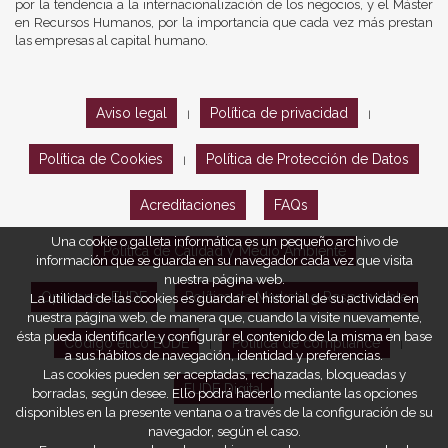
por la tendencia a la internacionalización de los negocios, y el Máster
en Recursos Humanos, por la importancia que cada vez más prestan
las empresas al capital humano.
Aviso legal
Política de privacidad
|
|
Política de Cookies
Política de Protección de Datos
|
Acreditaciones
FAQs
Una cookie o galleta informática es un pequeño archivo de
Política de Calidad y Medio Ambiente
información que se guarda en su navegador cada vez que visita
nuestra página web.
Opiniones EUDE
Política de Marketing Responsable
La utilidad de las cookies es guardar el historial de su actividad en
nuestra página web, de manera que, cuando la visite nuevamente,
ésta pueda identificarle y configurar el contenido de la misma en base
Código ético EUDE
Política de compliance
|
|
a sus hábitos de navegación, identidad y preferencias.
Las cookies pueden ser aceptadas, rechazadas, bloqueadas y
EUDE Digital
borradas, según desee. Ello podrá hacerlo mediante las opciones
disponibles en la presente ventana o a través de la configuración de su
navegador, según el caso.