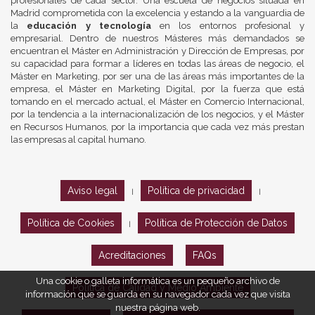
profesionales de cada sector. Una escuela de negocios situada en
Madrid comprometida con la excelencia y estando a la vanguardia de
la
educación y tecnología
en los entornos profesional y
empresarial. Dentro de nuestros Másteres más demandados se
encuentran el Máster en Administración y Dirección de Empresas, por
su capacidad para formar a líderes en todas las áreas de negocio, el
Máster en Marketing, por ser una de las áreas más importantes de la
empresa, el Máster en Marketing Digital, por la fuerza que está
tomando en el mercado actual, el Máster en Comercio Internacional,
por la tendencia a la internacionalización de los negocios, y el Máster
en Recursos Humanos, por la importancia que cada vez más prestan
las empresas al capital humano.
Aviso legal
Política de privacidad
|
|
Política de Cookies
Política de Protección de Datos
|
Acreditaciones
FAQs
Una cookie o galleta informática es un pequeño archivo de
Política de Calidad y Medio Ambiente
información que se guarda en su navegador cada vez que visita
nuestra página web.