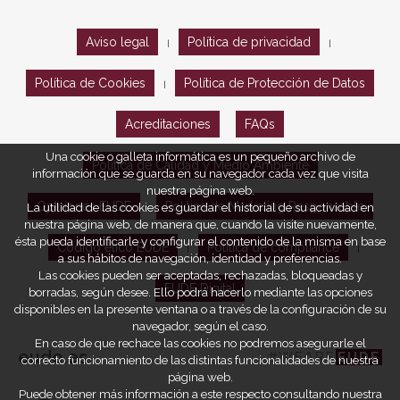
Aviso legal
Política de privacidad
|
|
Política de Cookies
Política de Protección de Datos
|
Acreditaciones
FAQs
Una cookie o galleta informática es un pequeño archivo de
Política de Calidad y Medio Ambiente
información que se guarda en su navegador cada vez que visita
nuestra página web.
Opiniones EUDE
Política de Marketing Responsable
La utilidad de las cookies es guardar el historial de su actividad en
nuestra página web, de manera que, cuando la visite nuevamente,
ésta pueda identificarle y configurar el contenido de la misma en base
Código ético EUDE
Política de compliance
|
|
a sus hábitos de navegación, identidad y preferencias.
Las cookies pueden ser aceptadas, rechazadas, bloqueadas y
EUDE Digital
borradas, según desee. Ello podrá hacerlo mediante las opciones
disponibles en la presente ventana o a través de la configuración de su
navegador, según el caso.
En caso de que rechace las cookies no podremos asegurarle el
eude.es
#WEARE
EUDE
correcto funcionamiento de las distintas funcionalidades de nuestra
página web.
Puede obtener más información a este respecto consultando nuestra