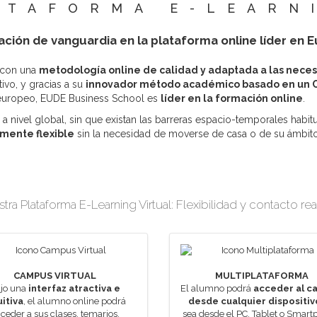
ATAFORMA E-LEARN
ción de vanguardia en la plataforma online líder en 
 con una
metodología online de calidad y adaptada a las neces
ivo, y gracias a su
innovador método académico basado en un C
 europeo, EUDE Business School es
líder en la formación online
.
a nivel global, sin que existan las barreras espacio-temporales habi
mente flexible
sin la necesidad de moverse de casa o de su ámbito
ra Plataforma E-Learning Virtual: Flexibilidad y contacto re
CAMPUS VIRTUAL
MULTIPLATAFORMA
jo una
interfaz atractiva e
El alumno podrá
acceder al c
uitiva
, el alumno online podrá
desde cualquier dispositiv
ceder a sus clases, temarios,
sea desde el PC, Tablet o Smart