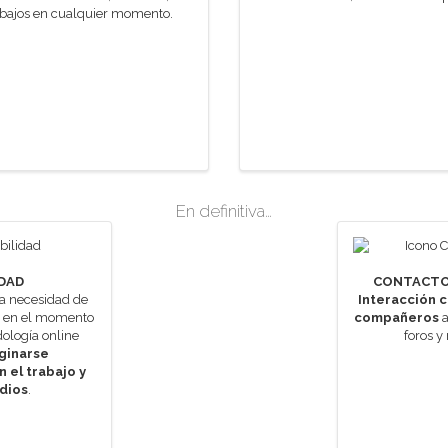
abajos en cualquier momento.
En definitiva…
IDAD
CONTACTO
a necesidad de
Interacción c
r en el momento
compañeros
a
ología online
foros y
ginarse
 el trabajo y
dios
.