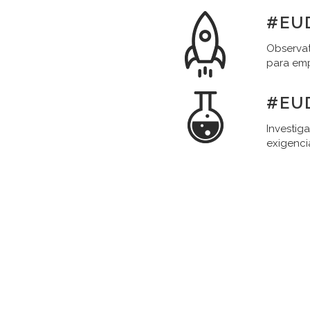
#EU
Observat
para em
#EU
Investig
exigenci