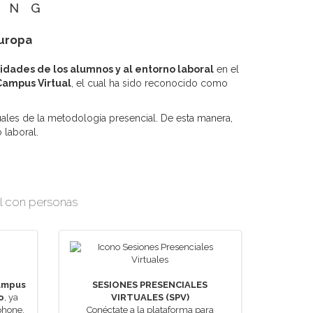
ING
Europa
idades de los alumnos y al entorno laboral
en el
ampus Virtual
, el cual ha sido reconocido como
tuales de la metodología presencial. De esta manera,
 laboral.
al con personas
ampus
SESIONES PRESENCIALES
o
, ya
VIRTUALES (SPV)
phone.
Conéctate a la plataforma para