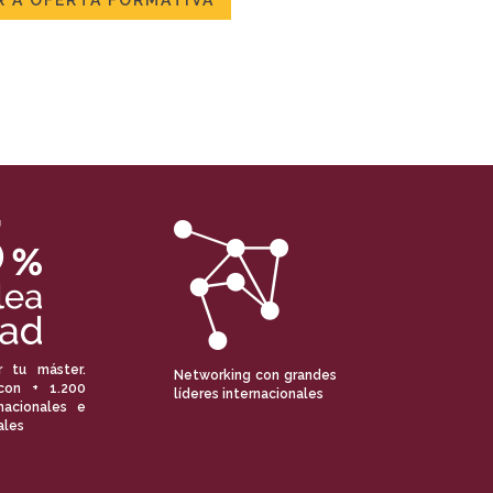
 A OFERTA FORMATIVA
r tu máster.
Networking con grandes
con + 1.200
líderes internacionales
nacionales e
ales