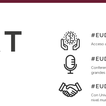
#EUD
Acceso a
#EUD
Conferen
grandes
#EU
Con Univ
nivel mu