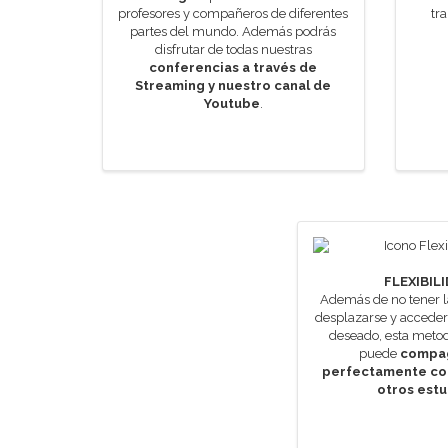
profesores y compañeros de diferentes
tr
partes del mundo. Además podrás
disfrutar de todas nuestras
conferencias a través de
Streaming y nuestro canal de
Youtube
.
FLEXIBIL
Además de no tener l
desplazarse y accede
deseado, esta metod
puede
compa
perfectamente con
otros estu