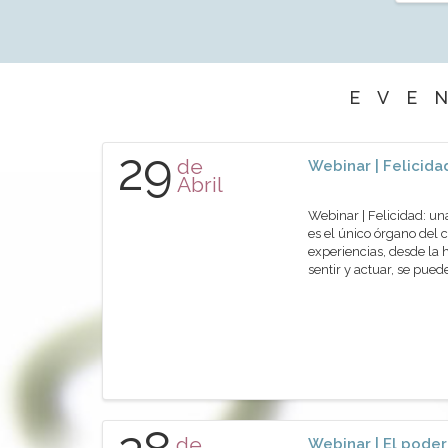
EVE
29
de
Webinar | Felicida
Abril
Webinar | Felicidad: 
es el único órgano del 
experiencias, desde la 
sentir y actuar, se pue
de
Webinar | El pode