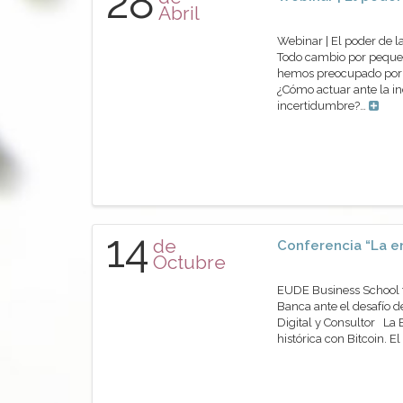
28
Abril
Webinar | El poder de
Todo cambio por pequeñ
hemos preocupado por p
¿Cómo actuar ante la i
incertidumbre?…
14
de
Conferencia “La en
Octubre
EUDE Business School ti
Banca ante el desafío d
Digital y Consultor La
histórica con Bitcoin. 