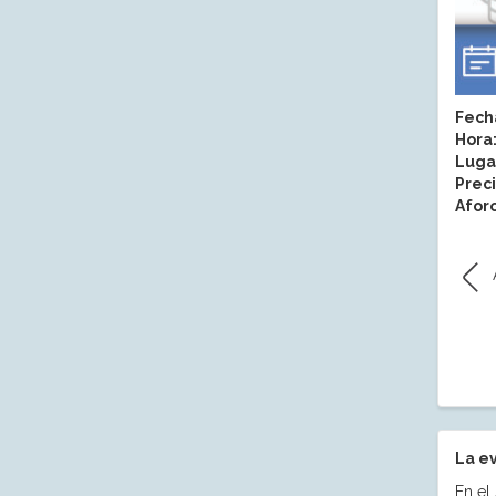
Fech
Hora
Luga
Preci
Aforo
La e
En el