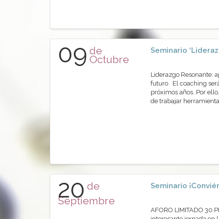
09
de
Seminario ‘Lidera
Octubre
Liderazgo Resonante: a
futuro El coaching ser
próximos años. Por ello
de trabajar herramientas
20
de
Seminario ¡Conviér
Septiembre
AFORO LIMITADO 30 PLA
interesante jornada en 