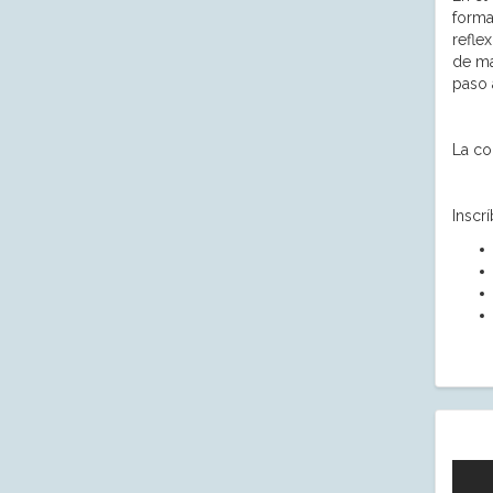
forma
refle
de ma
paso 
La co
Inscr