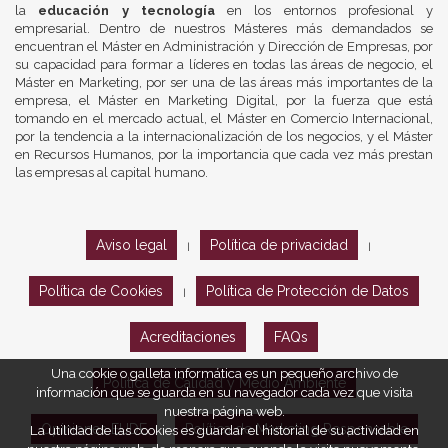
la
educación y tecnología
en los entornos profesional y
empresarial. Dentro de nuestros Másteres más demandados se
encuentran el Máster en Administración y Dirección de Empresas, por
su capacidad para formar a líderes en todas las áreas de negocio, el
Máster en Marketing, por ser una de las áreas más importantes de la
empresa, el Máster en Marketing Digital, por la fuerza que está
tomando en el mercado actual, el Máster en Comercio Internacional,
por la tendencia a la internacionalización de los negocios, y el Máster
en Recursos Humanos, por la importancia que cada vez más prestan
las empresas al capital humano.
Aviso legal
Política de privacidad
|
|
Política de Cookies
Política de Protección de Datos
|
Acreditaciones
FAQs
Una cookie o galleta informática es un pequeño archivo de
Política de Calidad y Medio Ambiente
información que se guarda en su navegador cada vez que visita
nuestra página web.
Opiniones EUDE
Política de Marketing Responsable
La utilidad de las cookies es guardar el historial de su actividad en