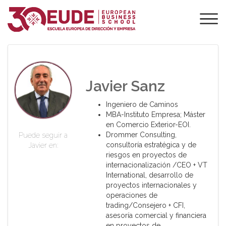
PROFESORADO DE
EUDE
Javier Sanz
Ingeniero de Caminos
MBA-Instituto Empresa; Máster
en Comercio Exterior-EOI.
Drommer Consulting,
Puede seguir a
consultoría estratégica y de
Javier en:
riesgos en proyectos de
internacionalización /CEO + VT
International, desarrollo de
proyectos internacionales y
operaciones de
trading/Consejero + CFI,
asesoría comercial y financiera
en proyectos de