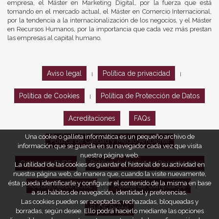
empresa, el Máster en Marketing Digital, por la fuerza que está
tomando en el mercado actual, el Máster en Comercio Internacional,
por la tendencia a la internacionalización de los negocios, y el Máster
en Recursos Humanos, por la importancia que cada vez más prestan
las empresas al capital humano.
Aviso legal
Política de privacidad
|
|
Política de Cookies
Política de Protección de Datos
|
Acreditaciones
FAQs
Una cookie o galleta informática es un pequeño archivo de
Política de Calidad y Medio Ambiente
información que se guarda en su navegador cada vez que visita
nuestra página web.
Opiniones EUDE
Política de Marketing Responsable
La utilidad de las cookies es guardar el historial de su actividad en
nuestra página web, de manera que, cuando la visite nuevamente,
ésta pueda identificarle y configurar el contenido de la misma en base
Código ético EUDE
Política de compliance
|
|
a sus hábitos de navegación, identidad y preferencias.
Las cookies pueden ser aceptadas, rechazadas, bloqueadas y
EUDE Digital
borradas, según desee. Ello podrá hacerlo mediante las opciones