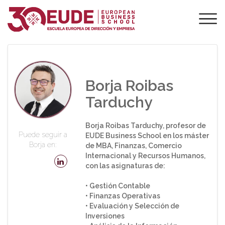
PROFESORADO DE
EUDE
Borja Roibas
Tarduchy
Borja Roibas Tarduchy, profesor de
Puede seguir a
EUDE Business School en los máster
Borja en:
de MBA, Finanzas, Comercio
Internacional y Recursos Humanos,
con las asignaturas de:
• Gestión Contable
• Finanzas Operativas
• Evaluación y Selección de
Inversiones