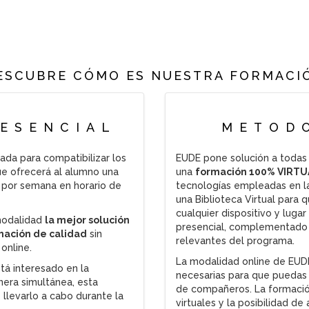
ESCUBRE CÓMO ES NUESTRA FORMACI
ESENCIAL
METOD
da para compatibilizar los
EUDE pone solución a todas
que ofrecerá al alumno una
una
formación 100% VIRTU
 por semana en horario de
tecnologías empleadas en l
una Biblioteca Virtual para
cualquier dispositivo y lug
modalidad
la mejor solución
presencial, complementado 
rmación de calidad
sin
relevantes del programa.
online.
La modalidad online de EUDE
tá interesado en la
necesarias para que puedas
nera simultánea, esta
de compañeros. La formació
 llevarlo a cabo durante la
virtuales y la posibilidad d