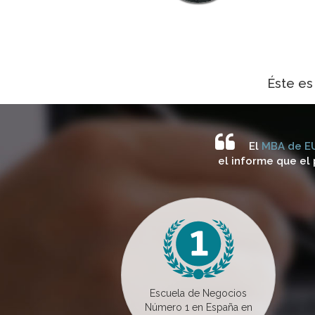
Éste es
El
MBA de EU
el informe que el
Escuela de Negocios
Número 1 en España en